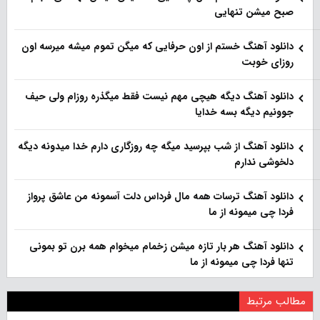
صبح میشن تنهایی
دانلود آهنگ خستم از اون حرفایی که میگن تموم میشه میرسه اون
روزای خوبت
دانلود آهنگ دیگه هیچی مهم نیست فقط میگذره روزام ولی حیف
جوونیم دیگه بسه خدایا
دانلود آهنگ از شب بپرسید میگه چه روزگاری دارم خدا میدونه دیگه
دلخوشی ندارم
دانلود آهنگ ترسات همه مال فرداس دلت آسمونه من عاشق پرواز
فردا چی میمونه از ما
دانلود آهنگ هر بار تازه میشن زخمام میخوام همه برن تو بمونی
تنها فردا چی میمونه از ما
مطالب مرتبط