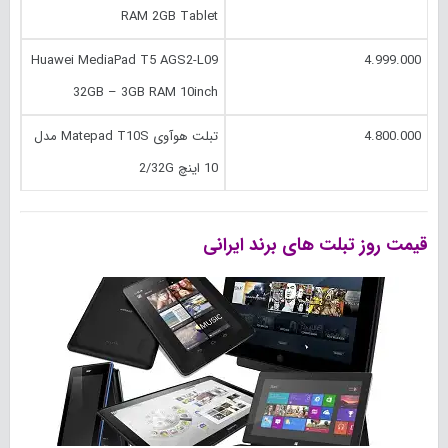
RAM 2GB Tablet
Huawei MediaPad T5 AGS2-L09
4.999.000
32GB – 3GB RAM 10inch
4.800.000
تبلت هوآوی Matepad T10S مدل
10 اینچ 2/32G
قیمت روز تبلت های برند‌ ایرانی