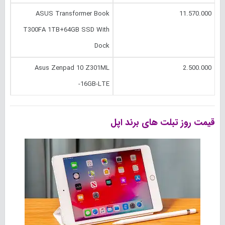
ASUS Transformer Book
11.570.000
T300FA 1TB+64GB SSD With
Dock
Asus Zenpad 10 Z301ML
2.500.000
-16GB-LTE
قیمت روز تبلت های برند اپل