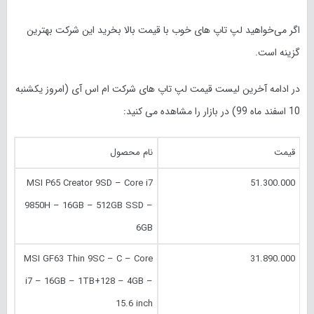
اگر می‌خواهید لپ تاپ های خوب با قیمت بالا بخرید این شرکت بهترین
گزینه است.
در ادامه آخرین لیست قیمت لپ تاپ های شرکت ام اس آی (امروز
یکشنبه
10 اسفند
ماه 99) در بازار را مشاهده می کنید:
قیمت
نام محصول
MSI P65 Creator 9SD – Core i7
51.300.000
9850H – 16GB – 512GB SSD –
6GB
MSI GF63 Thin 9SC – C – Core
31.890.000
i7 – 16GB – 1TB+128 – 4GB –
15.6 inch