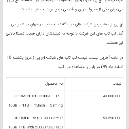
لپ تاپ های اچ پی جزو بهترین محصولات موجود در بازار هستند. اچ پی را
می توان یکی از معروف ترین و قدیمی ترین برند لپ تاپ دانست.
اچ پی از معتبرترین شرکت های تولیدکننده لپ تاپ در جهان به شمار می
آید. لپ تاپ های این شرکت با توجه به کیفیتشان دارای قیمت نسبتا بالایی
نیز هستند.
در ادامه آخرین لیست قیمت لپ تاپ های شرکت اچ پی (امروز
یکشنبه 10
اسفند
ماه 99) در بازار را مشاهده می کنید:
قیمت
نام محصول
HP OMEN 15t DC100-E – i7 –
48.000.000
16GB – 1TB – 15Inch – Gaming
HP OMEN 15t DC100-I Core i7
50.590.000
16GB 1TB With 250GB SSD 6GB