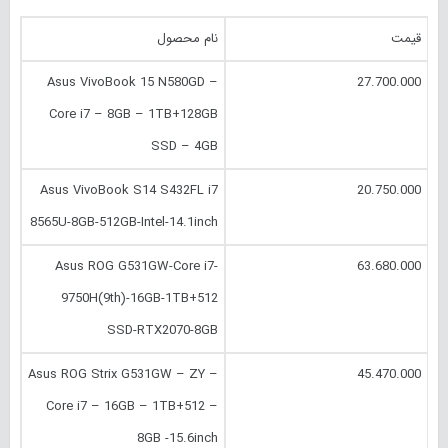
قیمت
نام محصول
Asus VivoBook 15 N580GD –
27.700.000
Core i7 – 8GB – 1TB+128GB
SSD – 4GB
Asus VivoBook S14 S432FL i7
20.750.000
8565U-8GB-512GB-Intel-14.1inch
Asus ROG G531GW-Core i7-
63.680.000
9750H(9th)-16GB-1TB+512
SSD-RTX2070-8GB
Asus ROG Strix G531GW – ZY –
45.470.000
Core i7 – 16GB – 1TB+512 –
8GB -15.6inch