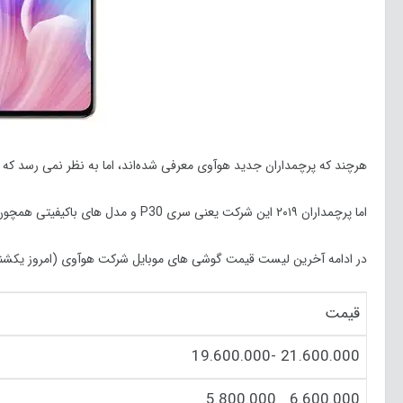
هرچند که پرچمداران جدید هوآوی معرفی شده‌اند، اما به نظر نمی رسد که سری میت ۳۰ را در بازار 
اما پرچمداران ۲۰۱۹ این شرکت یعنی سری P30 و مدل های باکیفیتی همچون Y9، آنر ۱۰، آنر ۱۰ لایت و پی اسمارت در بازار موجود است که فروش بالایی دارند.
در ادامه آخرین لیست قیمت گوشی های موبایل شرکت هوآوی (امروز یکشنبه 19 بهمن م
قیمت
21.600.000 -19.600.000
6.600.000_ 5.800.000