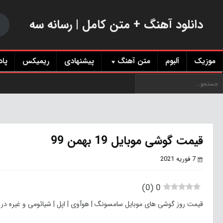
دانلود آهنگ + متن کامل | رسانه سه
موزیک
آلبوم
متن آهنگ
پیشنهادی
ریمیکس
پا
قیمت گوشی موبایل 19 بهمن 99
7 فوریه 2021
)
0
(
0
قیمت روز گوشی های موبایل سامسونگ | هوآوی | اپل | شیائومی و غیره در بازار به تا