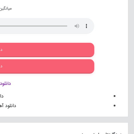
میانگین
دا
دا
دانلود
دا
دانلود آ