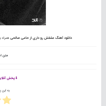
دانلود آهنگ عشقش رو داری از حامی صالحی
همراه ب
متن ا
⇓پخش آنلای
به این 