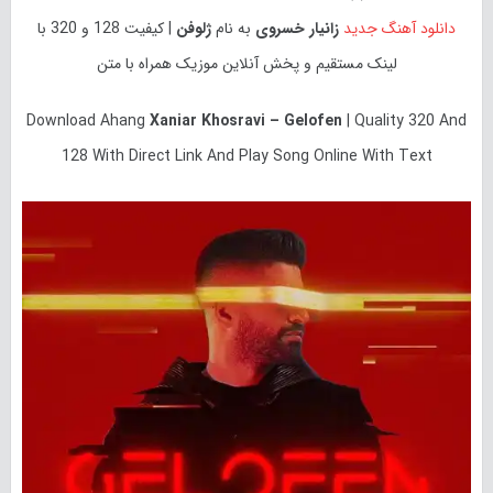
دانلود آهنگ جدید
زانیار خسروی
به نام
ژلوفن
| کیفیت 128 و 320 با
لینک مستقیم و پخش آنلاین موزیک همراه با متن
Download
Ahang
Xaniar Khosravi – Gelofen
| Quality 320 And
128 With Direct Link And Play Song Online With Text