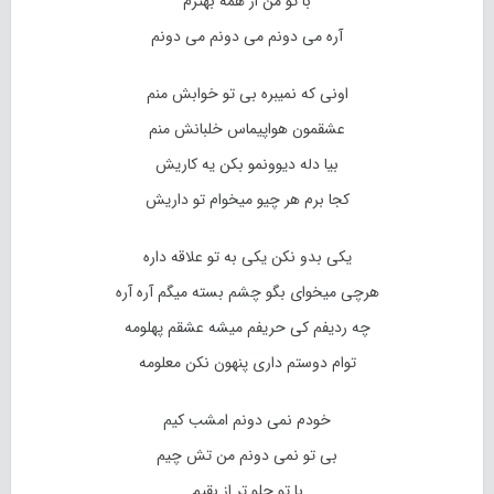
با تو من از همه بهترم
آره می دونم می دونم می دونم
اونی که نمیبره بی تو خوابش منم
عشقمون هواپیماس خلبانش منم
بیا دله دیوونمو بکن یه کاریش
کجا برم هر چیو میخوام تو داریش
یکی بدو نکن یکی به تو علاقه داره
هرچی میخوای بگو چشم بسته میگم آره آره
چه ردیفم کی حریفم میشه عشقم پهلومه
توام دوستم داری پنهون نکن معلومه
خودم نمی دونم امشب کیم
بی تو نمی دونم من تش چیم
با تو جلو تر از بقیم