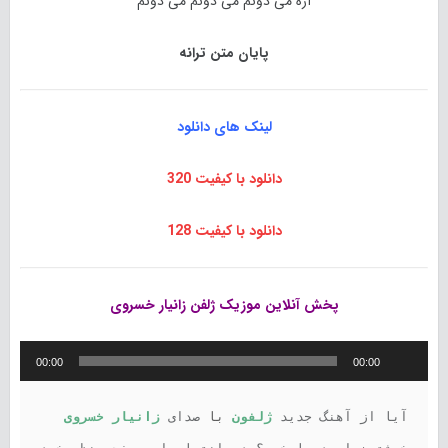
آره می دونم می دونم می دونم
پایان متن ترانه
لینک های دانلود
دانلود با کیفیت 320
دانلود با کیفیت 128
پخش آنلاین موزیک ژلفن زانیار خسروی
پخش‌کننده
00:00
00:00
صوت
آیا از آهنگ جدید 
ژلفون 
با 
صدای 
زانیار خسروی 