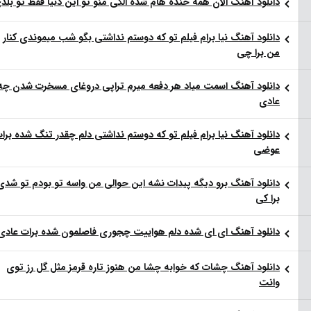
لود آهنگ الان همه خنده هام شده الکی منو تو این دنیا فقط تو بلدی
لود آهنگ نیا برام فیلم تو‌ که دوستم نداشتی بگو شب میموندی کنار
برا چی
لود آهنگ اسمت میاد هر دفعه میرم تراپی دروغای مسخرت شدن چه
دی
لود آهنگ نیا برام فیلم تو‌ که دوستم نداشتی دلم چقدر تنگ شده برات
ضی
لود آهنگ برو دیگه پیدات نشه این حوالی من واسه تو‌ بودم تو شدی
 کی
لود آهنگ ای ای شده دلم هواییت چجوری فاصلمون شده برات عادی
لود آهنگ چشات که خوابه چشا من هنوز تاره قرمز مثل گل رز توی
نت