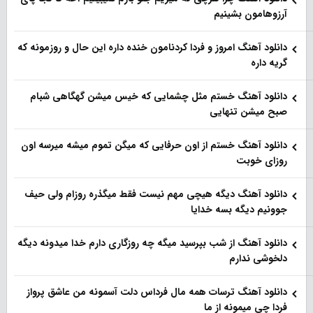
آرزوهامون بشینیم
دانلود آهنگ امروز و فردا کردنامون خنده داره این حال و روزمونه که
گریه داره
دانلود آهنگ خستم مثل چشمایی که خیس میشن گهگاهی شبام
صبح میشن تنهایی
دانلود آهنگ خستم از اون حرفایی که میگن تموم میشه میرسه اون
روزای خوبت
دانلود آهنگ دیگه هیچی مهم نیست فقط میگذره روزام ولی حیف
جوونیم دیگه بسه خدایا
دانلود آهنگ از شب بپرسید میگه چه روزگاری دارم خدا میدونه دیگه
دلخوشی ندارم
دانلود آهنگ ترسات همه مال فرداس دلت آسمونه من عاشق پرواز
فردا چی میمونه از ما