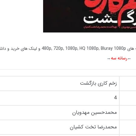
همراه با کیفیت های 480p, 720p, 1080p, HQ 1080p, Bluray 1080p و لی
←
رسانه سه
→
زخم کاری بازگشت
4
محمدحسین مهدویان
محمدرضا تخت کشیان