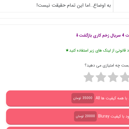
به اوضاع…اما این تمام حقیقت نیست!
بازگشت⇓
 قانونی از لینک های زیر استفاده کنید★
پست چه امتیازی می دهید؟
با همه کیفیت ها All
35000 تومان
ا کیفیت Bluray
20000 تومان