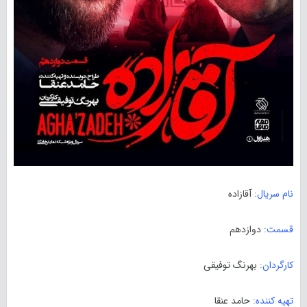
نام سریال:
آقازاده
قسمت:
دوازدهم
کارگردان:
بهرنگ توفیقی
تهیه کننده:
حامد عنقا