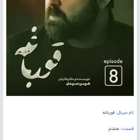
نام سریال:
قورباغه
قسمت:
هشتم