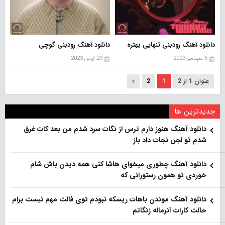
دانلود آهنگ رودبنی تنهایی بهتره
دانلود آهنگ رودبنی گوچی
6 سپتامبر 2023
29 ژوئن 2023
عنوان 1 از 2
1
2
»
جدیدترین ها
دانلود آهنگ هنو‌ز دارم ترس از نگات سرد شدم من بعد کات غرق
شدم تو لجن نجات داد باز
دانلود آهنگ چطوری میخوای هاشا کنی همه دیدن باش شام
خوردی تو همون رستورانی که
دانلود آهنگ موندن باهات ریسکه نبودم توی فالت مهم نیست برام
حالت کارات آنرماله زنگاتم