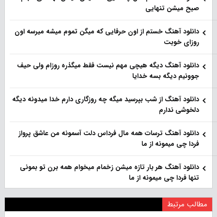
صبح میشن تنهایی
دانلود آهنگ خستم از اون حرفایی که میگن تموم میشه میرسه اون
روزای خوبت
دانلود آهنگ دیگه هیچی مهم نیست فقط میگذره روزام ولی حیف
جوونیم دیگه بسه خدایا
دانلود آهنگ از شب بپرسید میگه چه روزگاری دارم خدا میدونه دیگه
دلخوشی ندارم
دانلود آهنگ ترسات همه مال فرداس دلت آسمونه من عاشق پرواز
فردا چی میمونه از ما
دانلود آهنگ هر بار تازه میشن زخمام میخوام همه برن تو بمونی
تنها فردا چی میمونه از ما
مطالب مرتبط