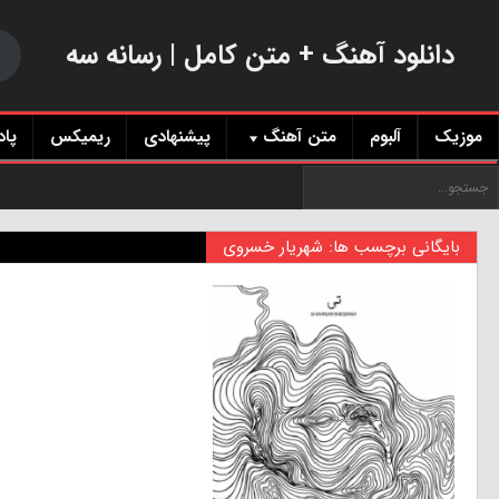
دانلود آهنگ + متن کامل | رسانه سه
موزیک
آلبوم
متن آهنگ
پیشنهادی
ریمیکس
پا
بایگانی برچسب ها: شهریار خسروی