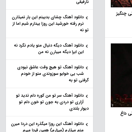
نارفیقی
نی چنگیز
دانلود آهنگ چشای بدبینم این بار نمیذارن
نرم رفته خورشید این روزا بیدارم شبم اما از
تو نه
دانلود آهنگ دیگه دنبال منو یادم نگرد نه
این ابرا دیگه میبارن نه من
دانلود آهنگ تو هیچ وقت عاشق نبودی
شب بی خوابو سوزوندی منو از خودم
گرفتی تو به
دانلود آهنگ سر تو من کوره دلم ندید تو
آزاری تو دردی به جون تو خون دلم تو
دیوار بلندی
نی داغ
دانلود آهنگ این روزا میگذره این دردا میرن
منم میذارم (میزارم) همین فردا میرم