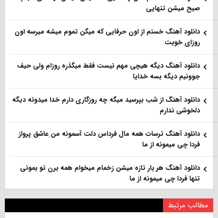
صبح میشن تنهایی
دانلود آهنگ خستم از اون حرفایی که میگن تموم میشه میرسه اون
روزای خوبت
دانلود آهنگ دیگه هیچی مهم نیست فقط میگذره روزام ولی حیف
جوونیم دیگه بسه خدایا
دانلود آهنگ از شب بپرسید میگه چه روزگاری دارم خدا میدونه دیگه
دلخوشی ندارم
دانلود آهنگ ترسات همه مال فرداس دلت آسمونه من عاشق پرواز
فردا چی میمونه از ما
دانلود آهنگ هر بار تازه میشن زخمام میخوام همه برن تو بمونی
تنها فردا چی میمونه از ما
مطالب مرتبط