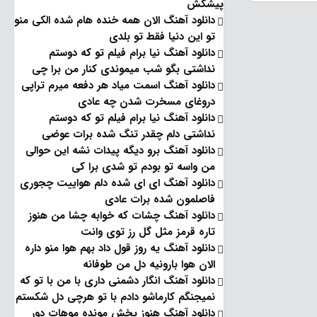
پیشکش
دانلود آهنگ الان همه خنده هام شده الکی منو
تو این دنیا فقط تو بلدی
دانلود آهنگ نیا برام فیلم تو‌ که دوستم
نداشتی بگو شب میموندی کنار من برا چی
دانلود آهنگ اسمت میاد هر دفعه میرم تراپی
دروغای مسخرت شدن چه عادی
دانلود آهنگ نیا برام فیلم تو‌ که دوستم
نداشتی دلم چقدر تنگ شده برات عوضی
دانلود آهنگ برو دیگه پیدات نشه این حوالی
من واسه تو‌ بودم تو شدی برا کی
دانلود آهنگ ای ای شده دلم هواییت چجوری
فاصلمون شده برات عادی
دانلود آهنگ چشات که خوابه چشا من هنوز
تاره قرمز مثل گل رز توی وانت
دانلود آهنگ یه روز قول داد بهم هوا منو داره
الان هوا بارونیه دل من طوفانه
دانلود آهنگ انگار دشمنی داری با من با تو که
نمیجنگم کارماشو دادم با تو هرچی دل شکستم
دانلود آهنگ هنوز پخش مونده موهات دور