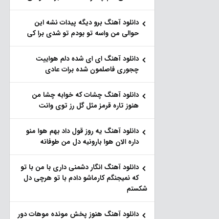
دانلود آهنگ برو دیگه پیدات نشه این
حوالی من واسه تو‌ بودم تو شدی برا کی
دانلود آهنگ ای ای شده دلم هواییت
چجوری فاصلمون شده برات عادی
دانلود آهنگ چشات که خوابه چشا من
هنوز تاره قرمز مثل گل رز توی وانت
دانلود آهنگ یه روز قول داد بهم هوا منو
داره الان هوا بارونیه دل من طوفانه
دانلود آهنگ انگار دشمنی داری با من با تو
که نمیجنگم کارماشو دادم با تو هرچی دل
شکستم
دانلود آهنگ هنوز پخش مونده موهات دور