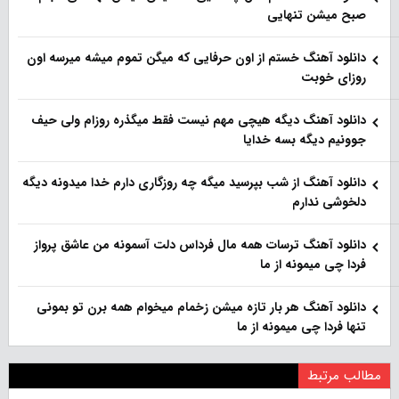
صبح میشن تنهایی
دانلود آهنگ خستم از اون حرفایی که میگن تموم میشه میرسه اون
روزای خوبت
دانلود آهنگ دیگه هیچی مهم نیست فقط میگذره روزام ولی حیف
جوونیم دیگه بسه خدایا
دانلود آهنگ از شب بپرسید میگه چه روزگاری دارم خدا میدونه دیگه
دلخوشی ندارم
دانلود آهنگ ترسات همه مال فرداس دلت آسمونه من عاشق پرواز
فردا چی میمونه از ما
دانلود آهنگ هر بار تازه میشن زخمام میخوام همه برن تو بمونی
تنها فردا چی میمونه از ما
مطالب مرتبط