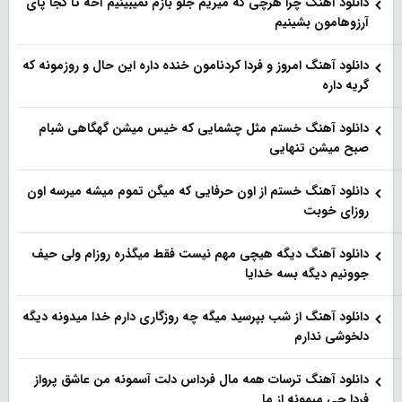
دانلود آهنگ چرا هرچی که میریم جلو بازم نمیبینیم آخه تا کجا پای
آرزوهامون بشینیم
دانلود آهنگ امروز و فردا کردنامون خنده داره این حال و روزمونه که
گریه داره
دانلود آهنگ خستم مثل چشمایی که خیس میشن گهگاهی شبام
صبح میشن تنهایی
دانلود آهنگ خستم از اون حرفایی که میگن تموم میشه میرسه اون
روزای خوبت
دانلود آهنگ دیگه هیچی مهم نیست فقط میگذره روزام ولی حیف
جوونیم دیگه بسه خدایا
دانلود آهنگ از شب بپرسید میگه چه روزگاری دارم خدا میدونه دیگه
دلخوشی ندارم
دانلود آهنگ ترسات همه مال فرداس دلت آسمونه من عاشق پرواز
فردا چی میمونه از ما