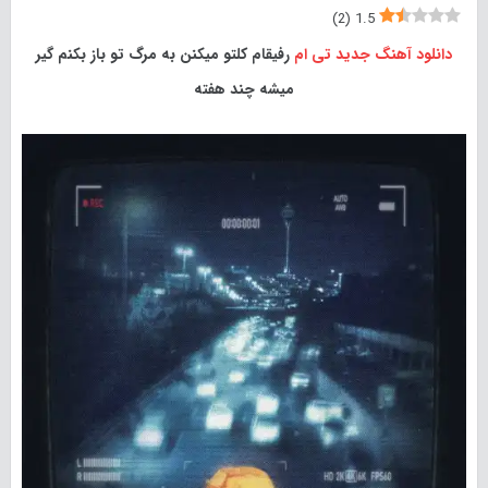
)
2
(
1.5
دانلود آهنگ جدید
تی ام
رفیقام کلتو میکنن به مرگ تو باز بکنم گیر
میشه چند هفته