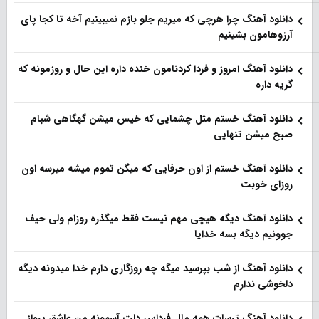
دانلود آهنگ چرا هرچی که میریم جلو بازم نمیبینیم آخه تا کجا پای
آرزوهامون بشینیم
دانلود آهنگ امروز و فردا کردنامون خنده داره این حال و روزمونه که
گریه داره
دانلود آهنگ خستم مثل چشمایی که خیس میشن گهگاهی شبام
صبح میشن تنهایی
دانلود آهنگ خستم از اون حرفایی که میگن تموم میشه میرسه اون
روزای خوبت
دانلود آهنگ دیگه هیچی مهم نیست فقط میگذره روزام ولی حیف
جوونیم دیگه بسه خدایا
دانلود آهنگ از شب بپرسید میگه چه روزگاری دارم خدا میدونه دیگه
دلخوشی ندارم
دانلود آهنگ ترسات همه مال فرداس دلت آسمونه من عاشق پرواز