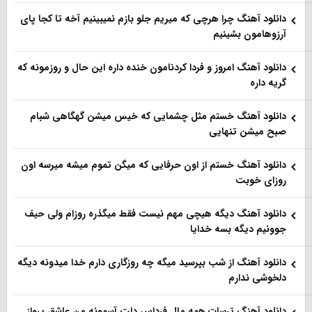
دانلود آهنگ چرا هرچی که میریم جلو بازم نمیبینیم آخه تا کجا پای
آرزوهامون بشینیم
دانلود آهنگ امروز و فردا کردنامون خنده داره این حال و روزمونه که
گریه داره
دانلود آهنگ خستم مثل چشمایی که خیس میشن گهگاهی شبام
صبح میشن تنهایی
دانلود آهنگ خستم از اون حرفایی که میگن تموم میشه میرسه اون
روزای خوبت
دانلود آهنگ دیگه هیچی مهم نیست فقط میگذره روزام ولی حیف
جوونیم دیگه بسه خدایا
دانلود آهنگ از شب بپرسید میگه چه روزگاری دارم خدا میدونه دیگه
دلخوشی ندارم
دانلود آهنگ ترسات همه مال فرداس دلت آسمونه من عاشق پرواز