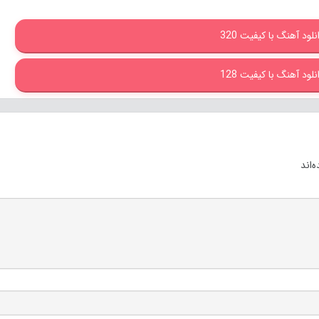
نلود آهنگ با کیفیت 320
نلود آهنگ با کیفیت 128
‌اند