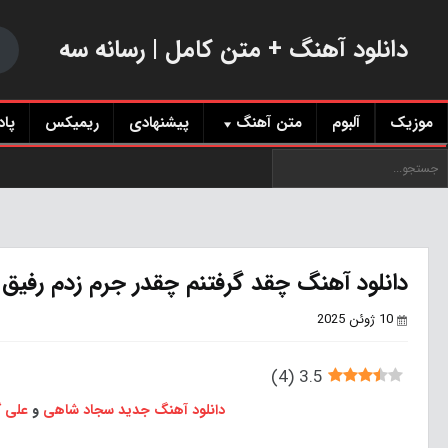
دانلود آهنگ + متن کامل | رسانه سه
موزیک
آلبوم
متن آهنگ
پیشنهادی
ریمیکس
پا
دانلود آهنگ چقد گرفتنم چقدر جرم زدم رفیق 
10 ژوئن 2025
)
4
(
3.5
دانلود آهنگ جدید
سجاد شاهی
و
علی گ