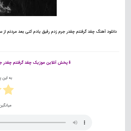
دانلود آهنگ چقد گرفتنم چقدر جرم زدم رفیق یادم کنی بعد مردنم از
⇓پخش آنلاین موزیک
چقد گرفتنم چقدر ج
به این 
میانگین