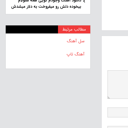
دانلود آهنگ وجودم تویی همه سلولام
بیخوده دلش رو میفروخت به دلار میشدش
مطالب مرتبط
سل آهنگ
آهنگ تاپ