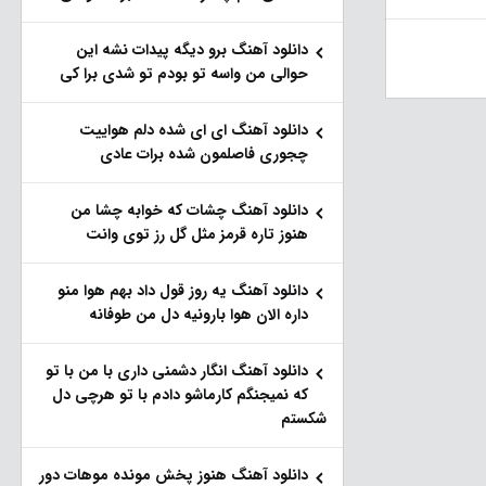
دانلود آهنگ برو دیگه پیدات نشه این
حوالی من واسه تو‌ بودم تو شدی برا کی
دانلود آهنگ ای ای شده دلم هواییت
چجوری فاصلمون شده برات عادی
دانلود آهنگ چشات که خوابه چشا من
هنوز تاره قرمز مثل گل رز توی وانت
دانلود آهنگ یه روز قول داد بهم هوا منو
داره الان هوا بارونیه دل من طوفانه
دانلود آهنگ انگار دشمنی داری با من با تو
که نمیجنگم کارماشو دادم با تو هرچی دل
شکستم
دانلود آهنگ هنوز پخش مونده موهات دور