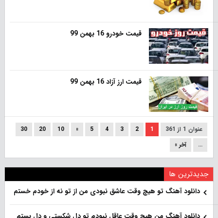
قیمت خودرو 16 بهمن 99
قیمت ارز آزاد 16 بهمن 99
عنوان 1 از 361
1
2
3
4
5
»
10
20
30
...
آخر »
جدیدترین ها
دانلود آهنگ تو هیچ وقت عاشق نبودی من از تو نه از خودم خستم
دانلود آهنگ من هیچ وقت عاقل نبودم تو دل شکستی و دل بستم