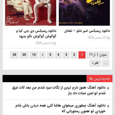
دانلود ریمیکس امیر تتلو – تعادل
دانلود ریمیکس دی جی کیا و
گوگوش گوگوش نگو بدرود
27 دسامبر 2025
4 دسامبر 2025
عنوان 1 از 77
1
2
3
4
5
»
10
20
30
...
آخر »
جدیدترین ها
دانلود آهنگ هنو‌ز دارم ترس از نگات سرد شدم من بعد کات غرق
شدم تو لجن نجات داد باز
دانلود آهنگ چطوری میخوای هاشا کنی همه دیدن باش شام
خوردی تو همون رستورانی که