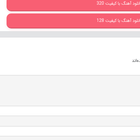
نلود آهنگ با کیفیت 320
نلود آهنگ با کیفیت 128
‌اند