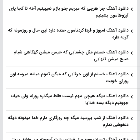
دانلود آهنگ چرا هرچی که میریم جلو بازم نمیبینیم آخه تا کجا پای
آرزوهامون بشینیم
دانلود آهنگ امروز و فردا کردنامون خنده داره این حال و روزمونه که
گریه داره
دانلود آهنگ خستم مثل چشمایی که خیس میشن گهگاهی شبام
صبح میشن تنهایی
دانلود آهنگ خستم از اون حرفایی که میگن تموم میشه میرسه اون
روزای خوبت
دانلود آهنگ دیگه هیچی مهم نیست فقط میگذره روزام ولی حیف
جوونیم دیگه بسه خدایا
دانلود آهنگ از شب بپرسید میگه چه روزگاری دارم خدا میدونه دیگه
دلخوشی ندارم
دانلود آهنگ ترسات همه مال فرداس دلت آسمونه من عاشق پرواز