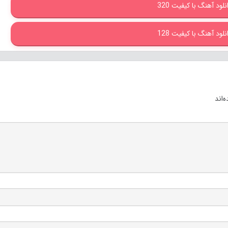
نلود آهنگ با کیفیت 320
نلود آهنگ با کیفیت 128
‌اند