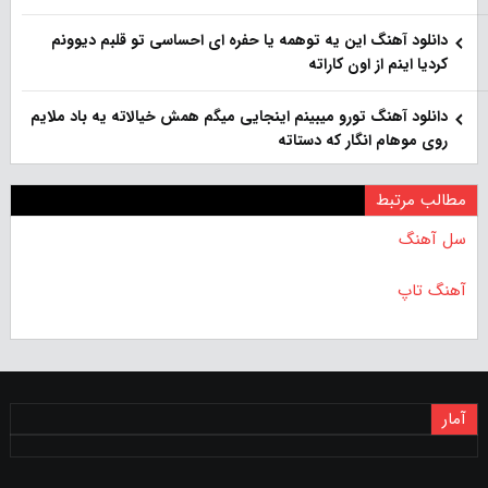
دانلود آهنگ این یه توهمه یا حفره ای احساسی تو قلبم دیوونم
کردیا اینم از اون کاراته
دانلود آهنگ تورو میبینم اینجایی میگم همش خیالاته یه باد ملایم
روی موهام انگار که دستاته
مطالب مرتبط
سل آهنگ
آهنگ تاپ
آمار