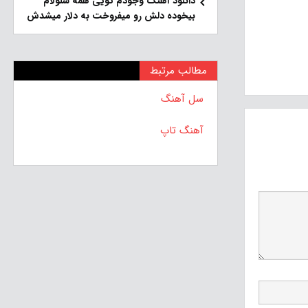
دانلود آهنگ وجودم تویی همه سلولام
بیخوده دلش رو میفروخت به دلار میشدش
مطالب مرتبط
سل آهنگ
آهنگ تاپ