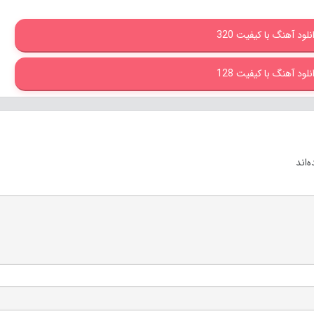
نلود آهنگ با کیفیت 320
نلود آهنگ با کیفیت 128
‌اند