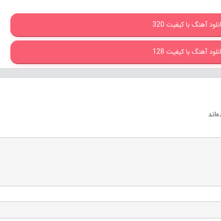
نلود آهنگ با کیفیت 320
نلود آهنگ با کیفیت 128
‌اند