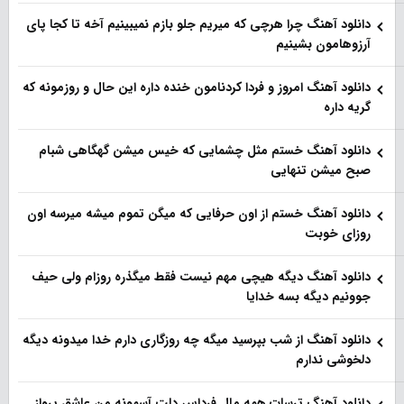
دانلود آهنگ چرا هرچی که میریم جلو بازم نمیبینیم آخه تا کجا پای
آرزوهامون بشینیم
دانلود آهنگ امروز و فردا کردنامون خنده داره این حال و روزمونه که
گریه داره
دانلود آهنگ خستم مثل چشمایی که خیس میشن گهگاهی شبام
صبح میشن تنهایی
دانلود آهنگ خستم از اون حرفایی که میگن تموم میشه میرسه اون
روزای خوبت
دانلود آهنگ دیگه هیچی مهم نیست فقط میگذره روزام ولی حیف
جوونیم دیگه بسه خدایا
دانلود آهنگ از شب بپرسید میگه چه روزگاری دارم خدا میدونه دیگه
دلخوشی ندارم
دانلود آهنگ ترسات همه مال فرداس دلت آسمونه من عاشق پرواز