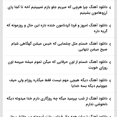
دانلود آهنگ چرا هرچی که میریم جلو بازم نمیبینیم آخه تا کجا پای
آرزوهامون بشینیم
دانلود آهنگ امروز و فردا کردنامون خنده داره این حال و روزمونه که
گریه داره
دانلود آهنگ خستم مثل چشمایی که خیس میشن گهگاهی شبام
صبح میشن تنهایی
دانلود آهنگ خستم از اون حرفایی که میگن تموم میشه میرسه اون
روزای خوبت
دانلود آهنگ دیگه هیچی مهم نیست فقط میگذره روزام ولی حیف
جوونیم دیگه بسه خدایا
دانلود آهنگ از شب بپرسید میگه چه روزگاری دارم خدا میدونه دیگه
دلخوشی ندارم
دانلود آهنگ ترسات همه مال فرداس دلت آسمونه من عاشق پرواز