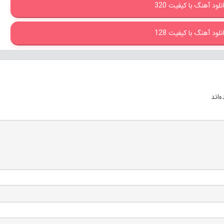
نلود آهنگ با کیفیت 320
نلود آهنگ با کیفیت 128
‌اند