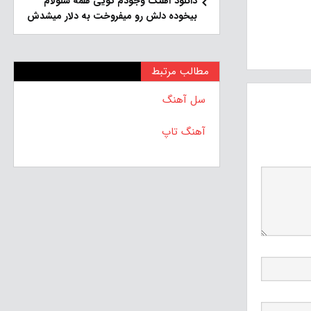
دانلود آهنگ وجودم تویی همه سلولام
بیخوده دلش رو میفروخت به دلار میشدش
مطالب مرتبط
سل آهنگ
آهنگ تاپ