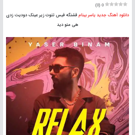
)
0
(
0
دانلود آهنگ جدید
یاسر بینام
قشنگه فیس تتوت زیر عینک دودیت زدی
هی منو دید