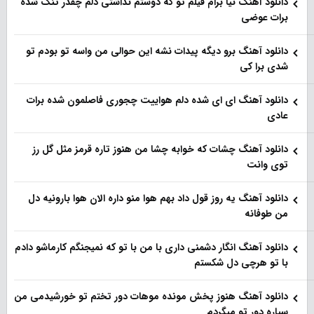
دانلود آهنگ نیا برام فیلم تو‌ که دوستم نداشتی دلم چقدر تنگ شده
برات عوضی
دانلود آهنگ برو دیگه پیدات نشه این حوالی من واسه تو‌ بودم تو
شدی برا کی
دانلود آهنگ ای ای شده دلم هواییت چجوری فاصلمون شده برات
عادی
دانلود آهنگ چشات که خوابه چشا من هنوز تاره قرمز مثل گل رز
توی وانت
دانلود آهنگ یه روز قول داد بهم هوا منو داره الان هوا بارونیه دل
من طوفانه
دانلود آهنگ انگار دشمنی داری با من با تو که نمیجنگم کارماشو دادم
با تو هرچی دل شکستم
دانلود آهنگ هنوز پخش مونده موهات دور تختم تو خورشیدمی من
سیاره دور تو میگردم