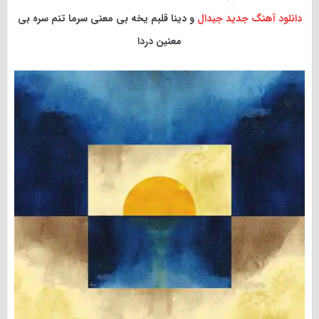
دانلود آهنگ جدید
جیدال
و دینا قلبم یخه بی معنی سرما تنم سره بی
معنین دردا