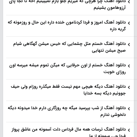
دانلود آهنگ چرا هرچی که میریم جلو بازم نمیبینیم آخه تا کجا پای
آرزوهامون بشینیم
دانلود آهنگ امروز و فردا کردنامون خنده داره این حال و روزمونه که
گریه داره
دانلود آهنگ خستم مثل چشمایی که خیس میشن گهگاهی شبام
صبح میشن تنهایی
دانلود آهنگ خستم از اون حرفایی که میگن تموم میشه میرسه اون
روزای خوبت
دانلود آهنگ دیگه هیچی مهم نیست فقط میگذره روزام ولی حیف
جوونیم دیگه بسه خدایا
دانلود آهنگ از شب بپرسید میگه چه روزگاری دارم خدا میدونه دیگه
دلخوشی ندارم
دانلود آهنگ ترسات همه مال فرداس دلت آسمونه من عاشق پرواز
فردا چی میمونه از ما