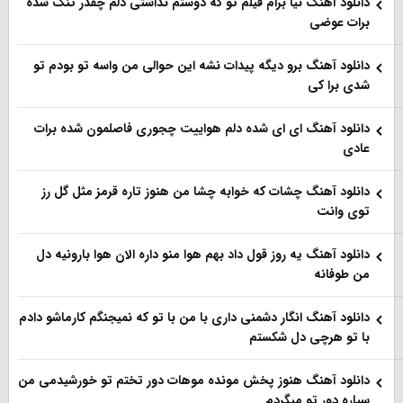
دانلود آهنگ نیا برام فیلم تو‌ که دوستم نداشتی دلم چقدر تنگ شده
برات عوضی
دانلود آهنگ برو دیگه پیدات نشه این حوالی من واسه تو‌ بودم تو
شدی برا کی
دانلود آهنگ ای ای شده دلم هواییت چجوری فاصلمون شده برات
عادی
دانلود آهنگ چشات که خوابه چشا من هنوز تاره قرمز مثل گل رز
توی وانت
دانلود آهنگ یه روز قول داد بهم هوا منو داره الان هوا بارونیه دل
من طوفانه
دانلود آهنگ انگار دشمنی داری با من با تو که نمیجنگم کارماشو دادم
با تو هرچی دل شکستم
دانلود آهنگ هنوز پخش مونده موهات دور تختم تو خورشیدمی من
سیاره دور تو میگردم