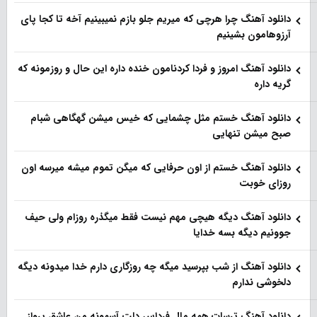
دانلود آهنگ چرا هرچی که میریم جلو بازم نمیبینیم آخه تا کجا پای
آرزوهامون بشینیم
دانلود آهنگ امروز و فردا کردنامون خنده داره این حال و روزمونه که
گریه داره
دانلود آهنگ خستم مثل چشمایی که خیس میشن گهگاهی شبام
صبح میشن تنهایی
دانلود آهنگ خستم از اون حرفایی که میگن تموم میشه میرسه اون
روزای خوبت
دانلود آهنگ دیگه هیچی مهم نیست فقط میگذره روزام ولی حیف
جوونیم دیگه بسه خدایا
دانلود آهنگ از شب بپرسید میگه چه روزگاری دارم خدا میدونه دیگه
دلخوشی ندارم
دانلود آهنگ ترسات همه مال فرداس دلت آسمونه من عاشق پرواز