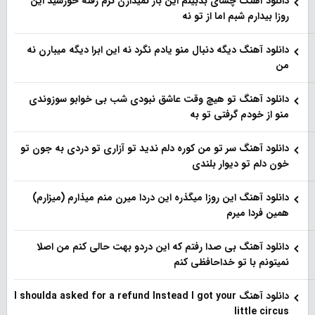
دانلود آهنگ چشای بدبینم این بار نمیذارن نرم رفته خورشید این
روزا بیدارم شبم اما از تو نه
دانلود آهنگ دیگه دنبال منو یادم نگرد نه این ابرا دیگه میبارن نه
من
دانلود آهنگ تو هیچ وقت عاشق نبودی شب بی خوابو سوزوندی
منو از خودم گرفتی تو به
دانلود آهنگ سر تو من کوره دلم ندید تو آزاری تو دردی به جون تو
خون دلم تو دیوار بلندی
دانلود آهنگ این روزا میگذره این دردا میرن منم میذارم (میزارم)
همین فردا میرم
دانلود آهنگ بی صدا رفتم که این دردو بهت حالی کنم من اصلا
نمیتونم با تو خداحافظی کنم
دانلود آهنگ I shoulda asked for a refund Instead I got your
little circus