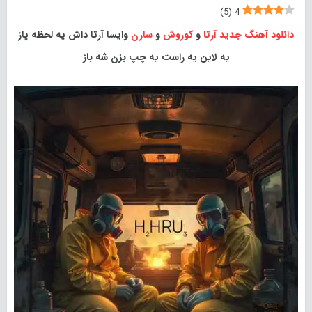
)
5
(
4
دانلود آهنگ جدید
آرتا
و
کوروش
و
سارن
وایسا آرتا داش یه لحظه پاز
یه لاین یه راست یه چپ بزن شه باز