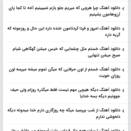
دانلود آهنگ چرا هرچی که میریم جلو بازم نمیبینیم آخه تا کجا پای
آرزوهامون بشینیم
دانلود آهنگ امروز و فردا کردنامون خنده داره این حال و روزمونه که
گریه داره
دانلود آهنگ خستم مثل چشمایی که خیس میشن گهگاهی شبام
صبح میشن تنهایی
دانلود آهنگ خستم از اون حرفایی که میگن تموم میشه میرسه اون
روزای خوبت
دانلود آهنگ دیگه هیچی مهم نیست فقط میگذره روزام ولی حیف
جوونیم دیگه بسه خدایا
دانلود آهنگ از شب بپرسید میگه چه روزگاری دارم خدا میدونه دیگه
دلخوشی ندارم
دانلود آهنگ ترسات همه مال فرداس دلت آسمونه من عاشق پرواز