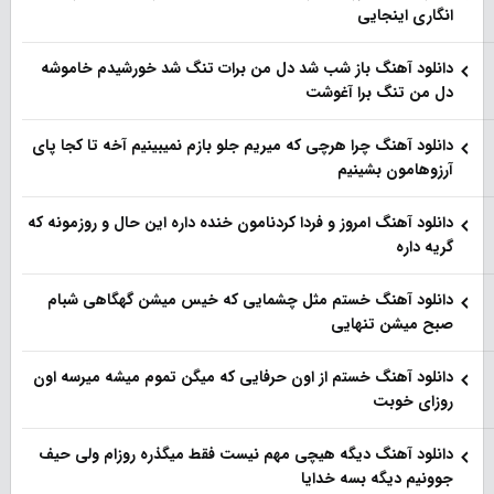
انگاری اینجایی
دانلود آهنگ باز شب شد دل من برات تنگ شد خورشیدم خاموشه
دل من تنگ برا آغوشت
دانلود آهنگ چرا هرچی که میریم جلو بازم نمیبینیم آخه تا کجا پای
آرزوهامون بشینیم
دانلود آهنگ امروز و فردا کردنامون خنده داره این حال و روزمونه که
گریه داره
دانلود آهنگ خستم مثل چشمایی که خیس میشن گهگاهی شبام
صبح میشن تنهایی
دانلود آهنگ خستم از اون حرفایی که میگن تموم میشه میرسه اون
روزای خوبت
دانلود آهنگ دیگه هیچی مهم نیست فقط میگذره روزام ولی حیف
جوونیم دیگه بسه خدایا