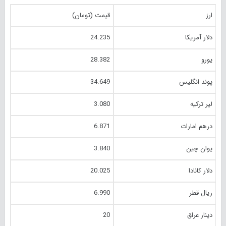
ارز
قیمت (تومان)
دلار آمریکا
24.235
یورو
28.382
پوند انگلیس
34.649
لیر ترکیه
3.080
درهم امارات
6.871
یوان چین
3.840
دلار کانادا
20.025
ریال قطر
6.990
دینار عراق
20