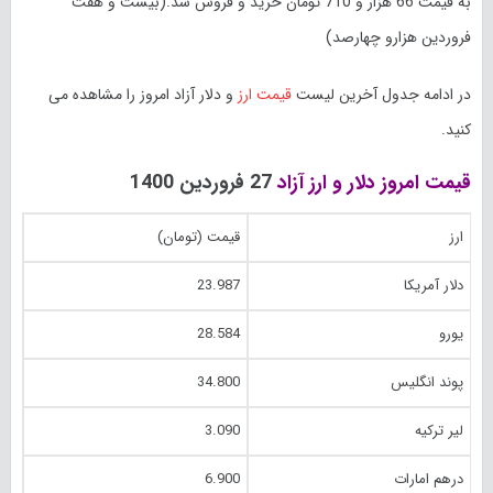
به قیمت 66 هزار و 710 تومان خرید و فروش شد.(بیست و هفت
فروردین هزارو چهارصد)
در ادامه جدول آخرین لیست
قیمت ارز
و دلار آزاد امروز را مشاهده می
کنید.
قیمت امروز دلار و ارز آزاد
27 فروردین 1400
ارز
قیمت (تومان)
دلار آمریکا
23.987
یورو
28.584
پوند انگلیس
34.800
لیر ترکیه
3.090
درهم امارات
6.900