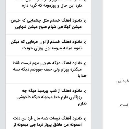
داره این حال و روزمونه که گریه داره
دانلود آهنگ خستم مثل چشمایی که خیس
میشن گهگاهی شبام صبح میشن تنهایی
دانلود آهنگ خستم از اون حرفایی که میگن
تموم میشه میرسه اون روزای خوبت
دانلود آهنگ دیگه هیچی مهم نیست فقط
میگذره روزام ولی حیف جوونیم دیگه بسه
خدایا
یبریدی در جهان است که از سیستم عامل ویندوز ۱۰ که توسط خود این
دانلود آهنگ از شب بپرسید میگه چه
روزگاری دارم خدا میدونه دیگه دلخوشی
ندارم
 است.
دانلود آهنگ ترسات همه مال فرداس دلت
آسمونه من عاشق پرواز فردا چی میمونه از