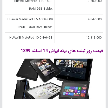
Huawei MatePad T10 16GB
3.700.000
RAM 2GB Tablet
Huawei MediaPad T5 AGS2-L09
4.847.000
32GB – 3GB RAM 10inch
HUAWEI MatePad 10.0-4/64GB
12.313.000
قیمت روز تبلت های برند‌ ایرانی 14 اسفند 1399