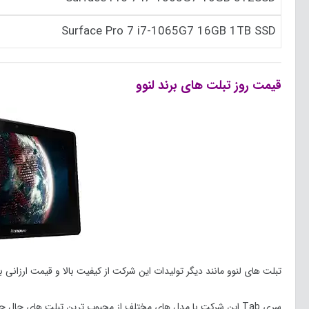
Surface Pro 7 i7-1065G7 16GB 1TB SSD
قیمت روز تبلت های برند لنوو
تبلت های لنوو مانند دیگر تولیدات این شرکت از کیفیت بالا و قیمت ارزانی 
سری Tab این شرکت با مدل های مختلف از محبوب ترین تبلت های حال حاضر بازار ایران و جهان هستند.